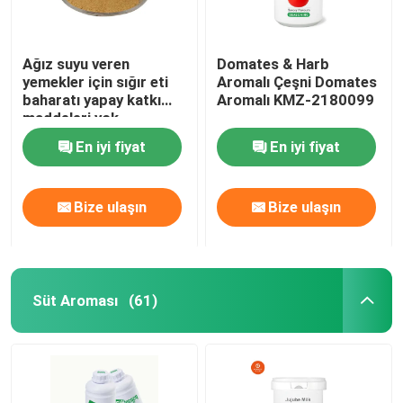
Ağız suyu veren
Domates & Harb
yemekler için sığır eti
Aromalı Çeşni Domates
baharatı yapay katkı
Aromalı KMZ-2180099
maddeleri yok
En iyi fiyat
En iyi fiyat
Bize ulaşın
Bize ulaşın
Süt Aroması
(61)