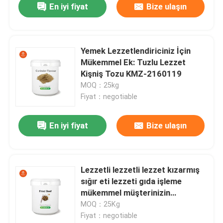
En iyi fiyat
Bize ulaşın
Yemek Lezzetlendiriciniz İçin
Mükemmel Ek: Tuzlu Lezzet
Kişniş Tozu KMZ-2160119
MOQ：25kg
Fiyat：negotiable
En iyi fiyat
Bize ulaşın
Lezzetli lezzetli lezzet kızarmış
sığır eti lezzeti gıda işleme
mükemmel müşterinizin
gereksinimleri için
MOQ：25Kg
Fiyat：negotiable