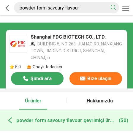
Shanghai FDC BIOTECH CO., LTD.
BUILDING 5, NO 263, JIAHAO RD, NANXIANG
TOWN, JIADING DISTRICT, SHANGHAI,
CHINA,Çin
5.0
Onaylı tedarikçi
Şimdi ara
Bize ulaşın
Ürünler
Hakkımızda
powder form savoury flavour çevrimiçi üretim
(50)