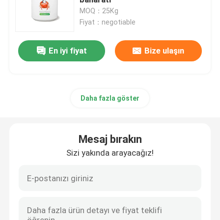
MOQ：25Kg
Fiyat：negotiable
Fırın Aroması
En iyi fiyat
Bize ulaşın
Baharat tozu
Süt Aroması
Daha fazla göster
Şekerleme Aroması
Mesaj bırakın
Doğal Tat
Sizi yakında arayacağız!
bitki özleri