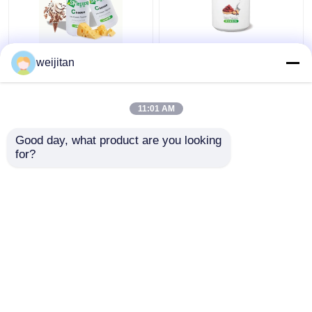
Dondurma için Gıda
Gıda katkı maddesi Su /
weijitan
Sınıfı Sıvı Peynir
Yağda çözünür toz Süt
Aroması %99,9 Saflıkta
Aroması Jujube Süt
Aroması
11:01 AM
En iyi fiyat
En iyi fiyat
Good day, what product are you looking 
for?
Bize ulaşın
Bize ulaşın
Daha fazla göster
Ana sayfa
Hakkımızda
Bize ulaşın
Desktop Site
Site Haritası
Gizlilik Politikası