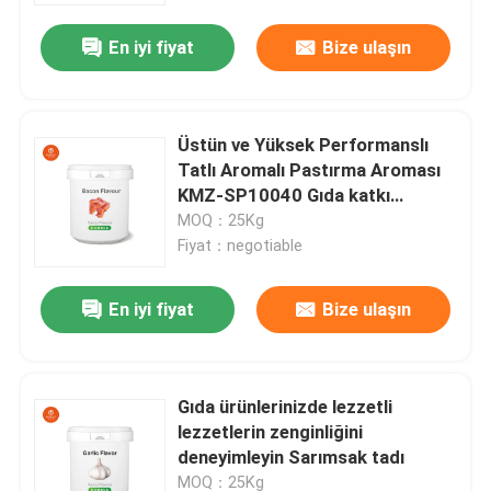
En iyi fiyat
Bize ulaşın
Üstün ve Yüksek Performanslı
Tatlı Aromalı Pastırma Aroması
KMZ-SP10040 Gıda katkı
maddeleri için
MOQ：25Kg
Fiyat：negotiable
En iyi fiyat
Bize ulaşın
Ev
Gıda ürünlerinizde lezzetli
Ürünler
lezzetlerin zenginliğini
deneyimleyin Sarımsak tadı
videolar
MOQ：25Kg