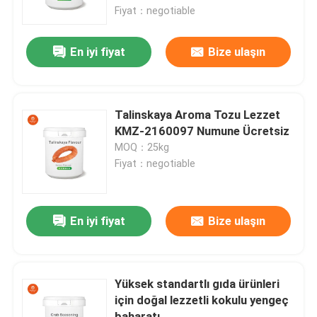
Fiyat：negotiable
Hakkımızda
En iyi fiyat
Bize ulaşın
Fabrika turu
Talinskaya Aroma Tozu Lezzet
Kalite kontrol
KMZ-2160097 Numune Ücretsiz
MOQ：25kg
Fiyat：negotiable
Bize Ulaşın
Bir teklif isteği
En iyi fiyat
Bize ulaşın
Tatlı Tadı
Yüksek standartlı gıda ürünleri
için doğal lezzetli kokulu yengeç
İçecek Aroması
baharatı