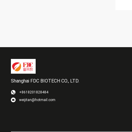
Shanghai FDC BIOTECH CO., LTD.
+8618201828484
weijitan@hotmail.com