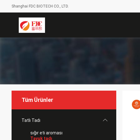
Shanghai FDC BIOTECH CO., LTD.
Tüm Ürünler
Tatlı Tadı
sığır eti aroması
Tavuk tadı