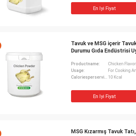
En Iyi Fiyat
Tavuk ve MSG içerir Tavu
Durumu Gıda Endüstrisi Uy
Productname:
Chicken Flavor
Usage:
For Cooking A
Caloriesperserving:
10 Kcal
En Iyi Fiyat
MSG Kızarmış Tavuk Tatı, 