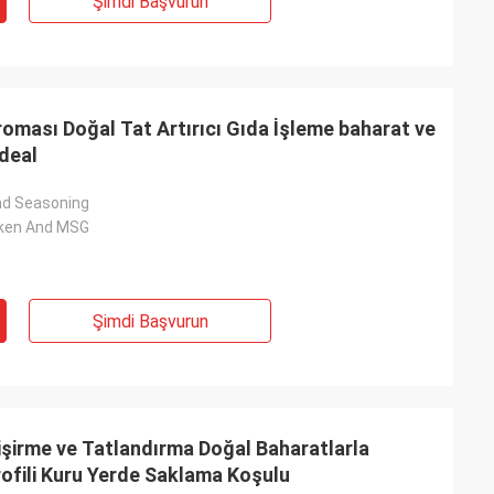
Şimdi Başvurun
roması Doğal Tat Artırıcı Gıda İşleme baharat ve
ideal
nd Seasoning
cken And MSG
Şimdi Başvurun
işirme ve Tatlandırma Doğal Baharatlarla
ofili Kuru Yerde Saklama Koşulu