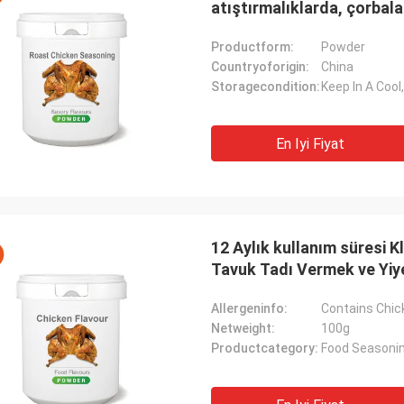
atıştırmalıklarda, çorbal
için tasarlanmıştır.
Productform:
Powder
Countryoforigin:
China
Storagecondition:
Keep In A Cool
En Iyi Fiyat
12 Aylık kullanım süresi 
Tavuk Tadı Vermek ve Yiye
Allergeninfo:
Contains Chi
Netweight:
100g
Productcategory:
Food Seasoni