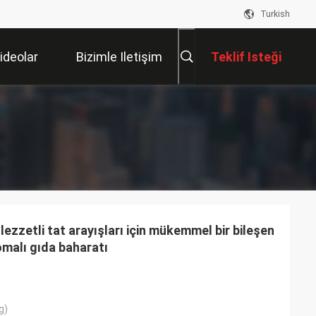
Turkish
ideolar
Bizimle Iletişim
Teklif Isteği
Kur
 lezzetli tat arayışları için mükemmel bir bileşen
malı gıda baharatı
g)