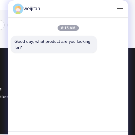
weijitan
8:15 AM
Good day, what product are you looking 
for?
Ürünler
Tatlı Tadı
İçecek Aroması
sı
Fırın Aroması
itikası
Tüm Kategoriler