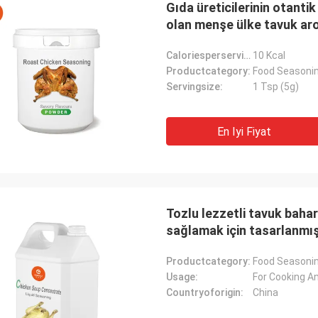
Gıda üreticilerinin otantik
olan menşe ülke tavuk aro
Caloriesperserving:
10 Kcal
Productcategory:
Food Seasoni
Servingsize:
1 Tsp (5g)
En Iyi Fiyat
Tozlu lezzetli tavuk bahar
sağlamak için tasarlanmış
Productcategory:
Food Seasoni
Usage:
For Cooking A
Countryoforigin:
China