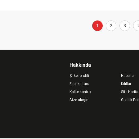
1
2
3
Hakkında
Şirket profili
Haberler
Fabrika turu
Kılıflar
Kalite kontrol
Site Harita
Bize ulaşın
Gizlilik Pol