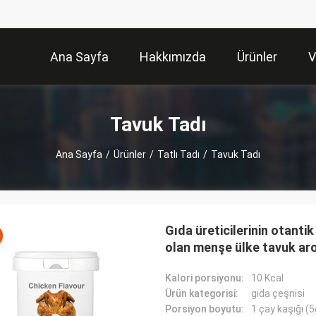
Ana Sayfa
Hakkımızda
Ürünler
V
Tavuk Tadı
Ana Sayfa
/
Ürünler
/
Tatlı Tadı
/
Tavuk Tadı
Gıda üreticilerinin otantik
olan menşe ülke tavuk aro
Kalori porsiyonu:
10 Kcal
Ürün kategorisi:
gıda çeşnisi
Porsiyon boyutu:
1 çay kaşığı (5