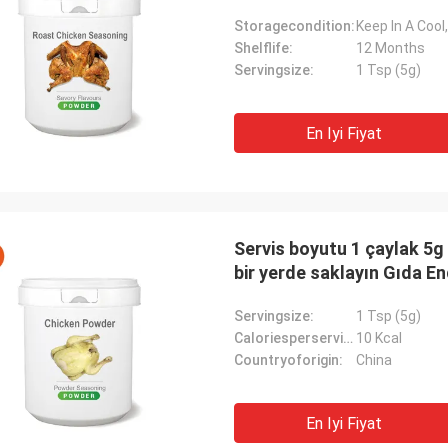
Storagecondition:
Keep In A Cool
Shelflife:
12 Months
Servingsize:
1 Tsp (5g)
En Iyi Fiyat
Servis boyutu 1 çaylak 
bir yerde saklayın Gıda En
Servingsize:
1 Tsp (5g)
Caloriesperserving:
10 Kcal
Countryoforigin:
China
En Iyi Fiyat