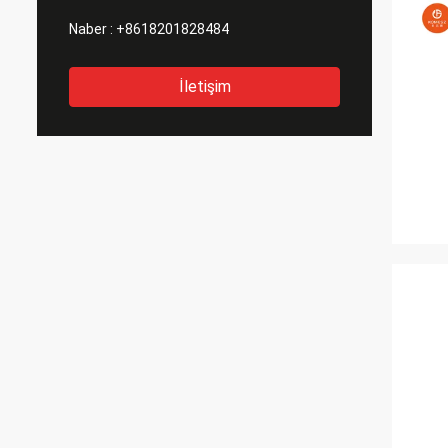
Naber :
+8618201828484
İletişim