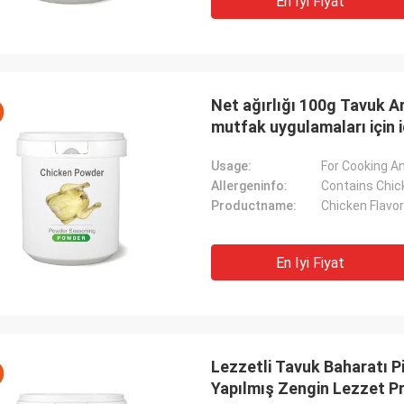
En Iyi Fiyat
Net ağırlığı 100g Tavuk A
mutfak uygulamaları için 
Usage:
For Cooking A
Allergeninfo:
Contains Chi
Productname:
Chicken Flavor
En Iyi Fiyat
Lezzetli Tavuk Baharatı P
Yapılmış Zengin Lezzet Pr