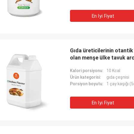
En Iyi Fiyat
Gıda üreticilerinin otantik
olan menşe ülke tavuk aro
Kalori porsiyonu:
10 Kcal
Ürün kategorisi:
gıda çeşnisi
Porsiyon boyutu:
1 çay kaşığı (5
En Iyi Fiyat