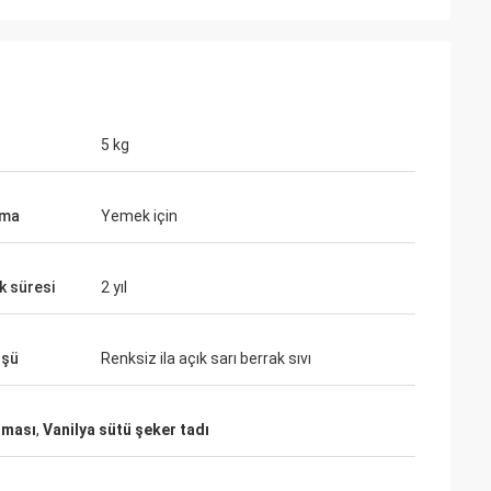
5 kg
ama
Yemek için
ık süresi
2 yıl
üşü
Renksiz ila açık sarı berrak sıvı
oması
,
Vanilya sütü şeker tadı