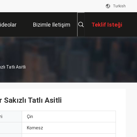
Turkish
ideolar
Bizimle Iletişim
Teklif Isteği
Kur
ı Tatlı Asitli
akızlı Tatlı Asitli
i
Çin
ı
Komesz