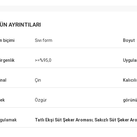
ÜN AYRINTILARI
n biçimi
Sıvı form
Boyut
irgenlik
>=%95,0
Uygul
inal
Çin
Kalıcıl
ek
Özgür
görün
gulamak
Tatlı Ekşi Süt Şeker Aroması
,
Sakızlı Süt Şeker Ar