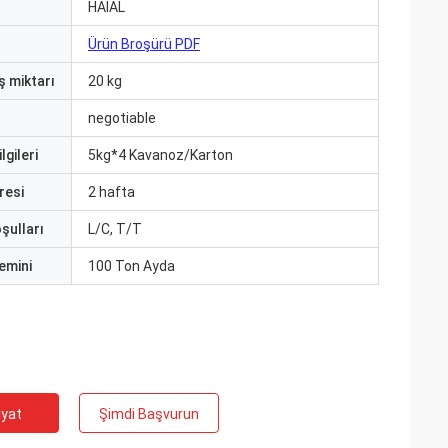
HAlAL
Ürün Broşürü PDF
ş miktarı
20 kg
negotiable
lgileri
5kg*4 Kavanoz/Karton
resi
2 hafta
şulları
L/C, T/T
emini
100 Ton Ayda
iyat
Şimdi Başvurun