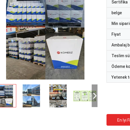
Sertifika
belge
Min sipari
Fiyat
Ambalaj bi
Teslim sü
Ödeme ko
Yetenek t
En Iyi F