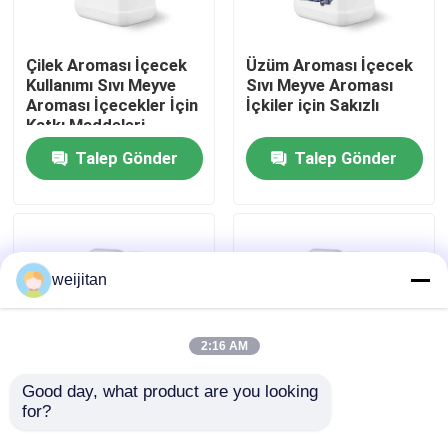
Hakkımızda
Çilek Aroması İçecek
Üzüm Aroması İçecek
Kullanımı Sıvı Meyve
Sıvı Meyve Aroması
Aroması İçecekler İçin
İçkiler için Sakızlı
Fabrika turu
Katkı Maddeleri
Talep Gönder
Talep Gönder
Kalite kontrol
Bize Ulaşın
weijitan
Bir teklif isteği
2:16 AM
Tatlı Tadı
Good day, what product are you looking 
for?
Tutku Meyvesi
Ananas Tadı İçki Sıvı
Aroması İçki Sıvı
Meyve Tadı İçkiler İçin
İçecek Aroması