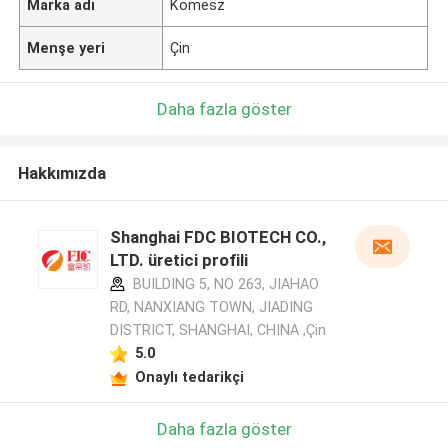
Marka adı
Komesz
Menşe yeri
Çin
Daha fazla göster
Hakkımızda
Shanghai FDC BIOTECH CO.,
LTD. üretici profili
BUILDING 5, NO 263, JIAHAO
RD, NANXIANG TOWN, JIADING
DISTRICT, SHANGHAI, CHINA ,Çin
5.0
Onaylı tedarikçi
Daha fazla göster