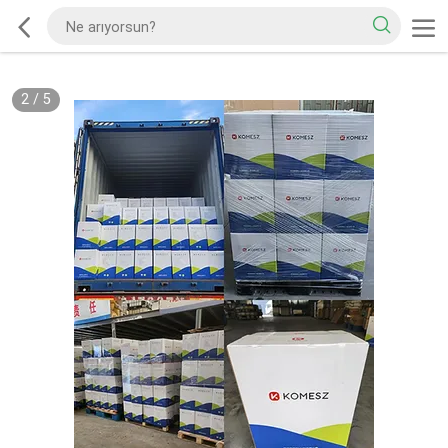
2
/
5