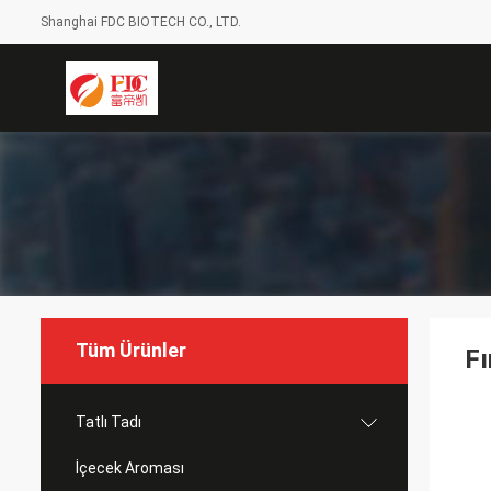
Shanghai FDC BIOTECH CO., LTD.
Tüm Ürünler
Fı
Tatlı Tadı
İçecek Aroması