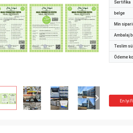
Sertifika
belge
Min sipari
Ambalaj bi
Teslim sü
Ödeme ko
En Iyi F