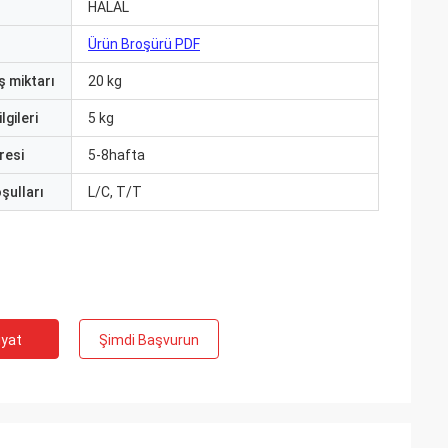
HALAL
Ürün Broşürü PDF
ş miktarı
20 kg
lgileri
5 kg
resi
5-8hafta
şulları
L/C, T/T
iyat
Şimdi Başvurun