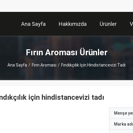
Ana Sayfa
Hakkımızda
Ürünler
V
Fırın Aroması Ürünler
Ana Sayfa
/
Fırın Aroması
/
Fındıkçılık Için Hindistancevizi Tadı
ndıkçılık için hindistancevizi tadı
Menşe yer
Marka ad