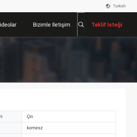
Turkish
ideolar
Bizimle Iletişim
Teklif Isteği
Kur
i
Çin
ı
komesz