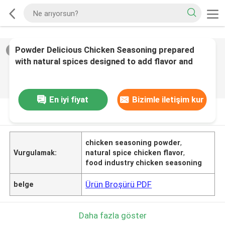
Powder Delicious Chicken Seasoning prepared
2
/
0
with natural spices designed to add flavor and
consistency in food industry
En iyi fiyat
Bizimle iletişim kur
ÜRüN AçıKLAMASı
chicken seasoning powder
,
Vurgulamak:
natural spice chicken flavor
,
food industry chicken seasoning
Ürün Broşürü PDF
belge
Daha fazla göster