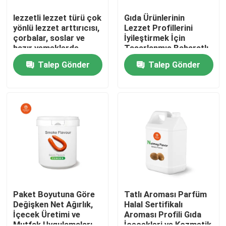
lezzetli lezzet türü çok
Gıda Ürünlerinin
yönlü lezzet arttırıcısı,
Lezzet Profillerini
çorbalar, soslar ve
İyileştirmek İçin
hazır yemeklerde
Tasarlanmış Baharatlı
lezzetli notları
Gıda Aromaları Kuru
Talep Gönder
Talep Gönder
artırmak için
Yerde Saklama Önerilir
mükemmel
Paket Boyutuna Göre
Tatlı Aroması Parfüm
Değişken Net Ağırlık,
Halal Sertifikalı
İçecek Üretimi ve
Aroması Profili Gıda
Mutfak Uygulamaları
İçecekleri ve Kozmetik