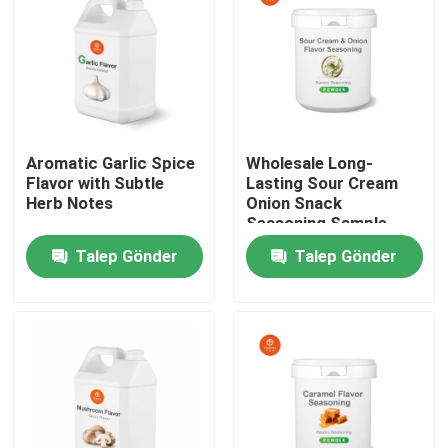
Aromatic Garlic Spice
Wholesale Long-
Flavor with Subtle
Lasting Sour Cream
Herb Notes
Onion Snack
Seasoning Sample
Free
Talep Gönder
Talep Gönder
Ev
Ürünler
videolar