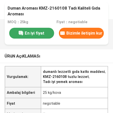
Duman Aroması KMZ-2160108 Tadı Kaliteli Gıda
Aroması
MOQ：25kg
Fiyat：negotiable
En iyi fiyat
Bizimle iletişim kur
ÜRüN AçıKLAMASı
dumanlı lezzetli gıda katkı maddesi
,
Vurgulamak:
KMZ-2160108 tuzlu lezzet
,
Tadı iyi yemek aroması
Ambalaj bilgileri
25 kg/kova
Fiyat
negotiable