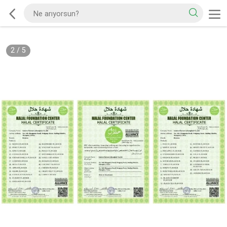
2
/
5