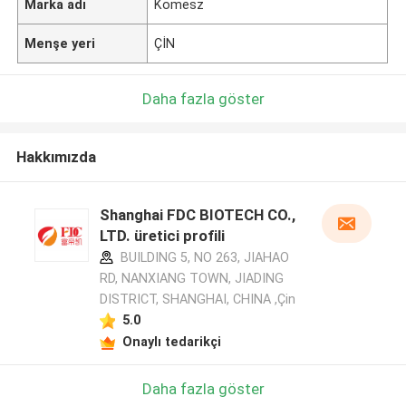
Marka adı
Komesz
Menşe yeri
ÇİN
Daha fazla göster
Hakkımızda
Shanghai FDC BIOTECH CO.,
LTD. üretici profili
BUILDING 5, NO 263, JIAHAO
RD, NANXIANG TOWN, JIADING
DISTRICT, SHANGHAI, CHINA ,Çin
5.0
Onaylı tedarikçi
Daha fazla göster